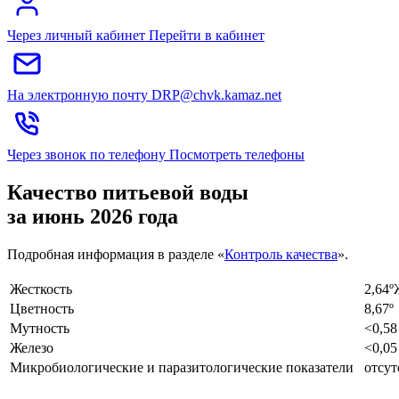
Через личный кабинет
Перейти в кабинет
На электронную почту
DRP@chvk.kamaz.net
Через звонок по телефону
Посмотреть телефоны
Качество питьевой воды
за июнь 2026 года
Подробная информация в разделе «
К
онтроль качества
».
Жесткость
2,64
Цветность
8,67
Мутность
<0,5
Железо
<0,0
Микробиологические и паразитологические показатели
отсут