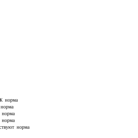
ºЖ
норма
º
норма
8
норма
5
норма
ствуют
норма