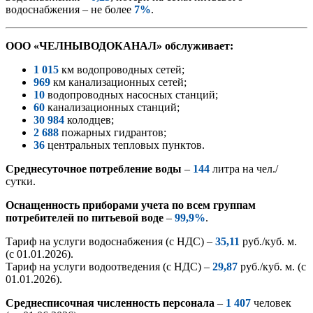
водоснабжения – не более
7%
.
ООО «ЧЕЛНЫВОДОКАНАЛ» обслуживает:
1 015
км водопроводных сетей;
969
км канализационных сетей;
10
водопроводных насосных станций;
60
канализационных станций;
30 984
колодцев;
2 688
пожарных гидрантов;
36
центральных тепловых пунктов.
Среднесуточное потребление воды
–
144
литра на чел./
сутки.
Оснащенность приборами учета по всем группам
потребителей по питьевой воде
–
99,9%
.
Тариф на услуги водоснабжения (с НДС) –
35,11
руб./куб. м.
(с 01.01.2026).
Тариф на услуги водоотведения (с НДС) –
29,87
руб./куб. м. (с
01.01.2026).
Среднесписочная численность персонала
–
1 407
человек