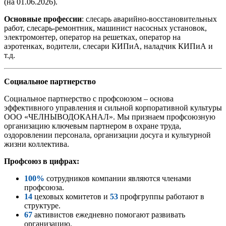
(на 01.06.2026).
Основные профессии
: слесарь аварийно-восстановительных
работ, слесарь-ремонтник, машинист насосных установок,
электромонтер, оператор на решетках, оператор на
аэротенках, водители, слесари КИПиА, наладчик КИПиА и
т.д.
Социальное партнерство
Социальное партнерство с профсоюзом – основа
эффективного управления и сильной корпоративной культуры
ООО «ЧЕЛНЫВОДОКАНАЛ». Мы признаем профсоюзную
организацию ключевым партнером в охране труда,
оздоровлении персонала, организации досуга и культурной
жизни коллектива.
Профсоюз в цифрах:
100%
сотрудников компании являются членами
профсоюза.
14
цеховых комитетов и
53
профгруппы работают в
структуре.
67
активистов ежедневно помогают развивать
организацию.