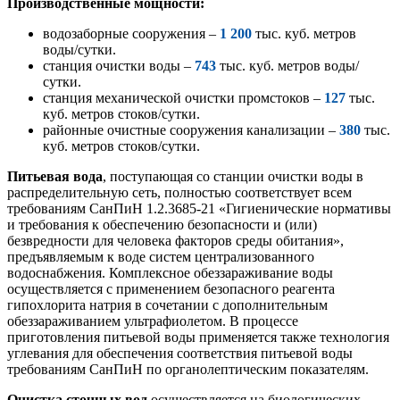
Производственные мощности:
водозаборные сооружения –
1 200
тыс. куб. метров
воды/сутки.
станция очистки воды –
743
тыс. куб. метров воды/
сутки.
станция механической очистки промстоков –
127
тыс.
куб. метров стоков/сутки.
районные очистные сооружения канализации –
380
тыс.
куб. метров стоков/сутки.
Питьевая вода
, поступающая со станции очистки воды в
распределительную сеть, полностью соответствует всем
требованиям СанПиН 1.2.3685-21 «Гигиенические нормативы
и требования к обеспечению безопасности и (или)
безвредности для человека факторов среды обитания»,
предъявляемым к воде систем централизованного
водоснабжения. Комплексное обеззараживание воды
осуществляется с применением безопасного реагента
гипохлорита натрия в сочетании с дополнительным
обеззараживанием ультрафиолетом. В процессе
приготовления питьевой воды применяется также технология
углевания для обеспечения соответствия питьевой воды
требованиям СанПиН по органолептическим показателям.
Очистка сточных вод
осуществляется на биологических