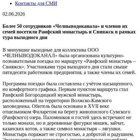
Контакты для СМИ
02.06.2026
Более 50 сотрудников «Челныводоканала» и членов их
семей посетили Раифский монастырь и Свияжск в рамках
тура выходного дня
В минувшие выходные для коллектива ООО
«ЧЕЛНЫВОДОКАНАЛ» была организована культурно-
познавательная поездка по маршруту «Раифский монастырь –
Свияжск». Участниками тура выходного дня стали свыше
пятидесяти работников предприятия, а также члены их семей.
Программа поездки была составлена с учётом насыщенного,
но комфортного графика. Первым пунктом маршрута стал
Раифский Богородицкий мужской монастырь,
расположенный на территории Волжско-Камского
заповедника. Обитель была основана в XVII веке
отшельником Филаретом на берегу живописного Сумского
(Раифского) озера. Паломников и гостей здесь встречают не
только монахи, но и деревянные фигурки мишек, зайчат,
казанских котов, а также символ монастыря – лягушки.
Монастырь поражает не строгостью, а добротой и радушием.
Экскурсанты познакомились с архитектурным ансамблем