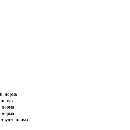
ºЖ
норма
º
норма
8
норма
5
норма
ствуют
норма