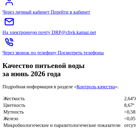
Через личный кабинет
Перейти в кабинет
На электронную почту
DRP@chvk.kamaz.net
Через звонок по телефону
Посмотреть телефоны
Качество питьевой воды
за июнь 2026 года
Подробная информация в разделе «
К
онтроль качества
».
Жесткость
2,64
Цветность
8,67
Мутность
<0,5
Железо
<0,0
Микробиологические и паразитологические показатели
отсут